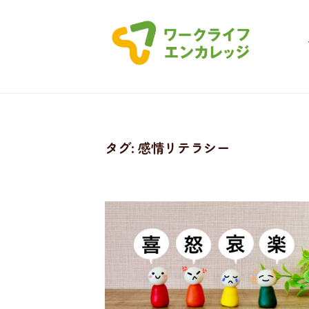
コ
ー
ン
ク
テ
ラ
ン
ワ
イ
ツ
フ
ー
へ
・
ク
エ
ス
ラ
タグ:
感情リテラシー
ン
キ
イ
カ
ッ
フ
レ
プ
ッ
・
ジ
エ
ン
カ
レ