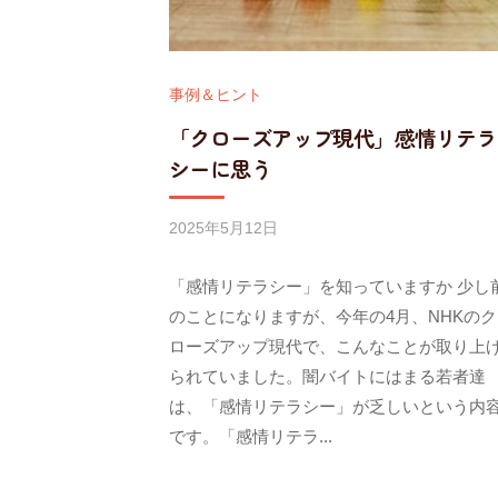
ッ
ジ
事例＆ヒント
「クローズアップ現代」感情リテラ
シーに思う
2025年5月12日
b
y
「感情リテラシー」を知っていますか 少し
w
o
のことになりますが、今年の4月、NHKのク
r
ローズアップ現代で、こんなことが取り上
k
られていました。闇バイトにはまる若者達
l
は、「感情リテラシー」が乏しいという内
i
です。「感情リテラ...
f
e