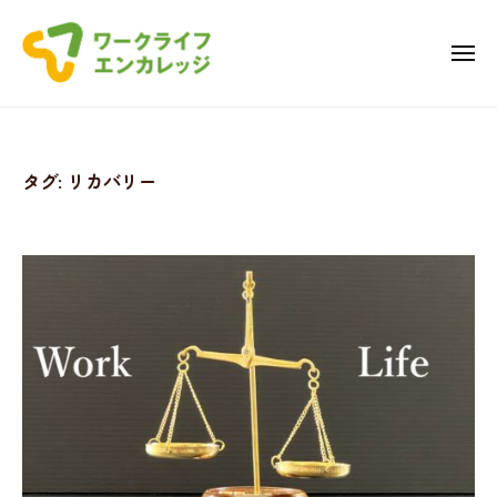
ワ
コ
ー
ン
ク
メ
ニ
テ
ラ
ュ
ワ
ー
ン
イ
ー
フ
ツ
・
ク
へ
タグ:
リカバリー
エ
ラ
ス
ン
キ
イ
カ
ッ
フ
レ
プ
・
ッ
エ
ジ
ン
カ
レ
ッ
ジ