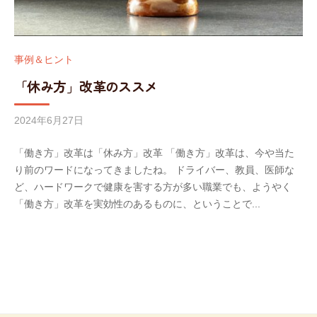
事例＆ヒント
「休み方」改革のススメ
2024年6月27日
b
y
「働き方」改革は「休み方」改革 「働き方」改革は、今や当た
w
り前のワードになってきましたね。 ドライバー、教員、医師な
o
ど、ハードワークで健康を害する方が多い職業でも、ようやく
r
「働き方」改革を実効性のあるものに、ということで...
k
l
i
f
e