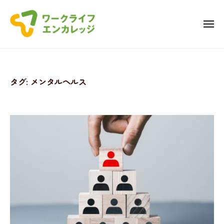
ワ
コ
ー
ン
ク
メ
ニ
テ
ラ
ュ
ワ
ー
ン
イ
ー
フ
ツ
・
ク
へ
タグ:
メンタルヘルス
エ
ラ
ス
ン
キ
イ
カ
ッ
フ
レ
プ
・
ッ
エ
ジ
ン
カ
レ
ッ
ジ