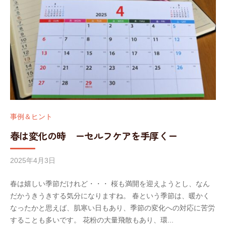
事例＆ヒント
春は変化の時 ーセルフケアを手厚くー
2025年4月3日
b
y
春は嬉しい季節だけれど・・・ 桜も満開を迎えようとし、なん
w
だかうきうきする気分になりますね。 春という季節は、暖かく
o
なったかと思えば、肌寒い日もあり、季節の変化への対応に苦労
r
することも多いです。 花粉の大量飛散もあり、環...
k