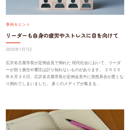
事例＆ヒント
リーダーも自身の疲労やストレスに目を向けて
2025年7月7日
b
y
広沢名古屋市長が定例会見で倒れた 現代社会において、リーダ
w
ーが担う責任や重圧は計り知れないものがあります。 ２０２５
o
年６月３０日、広沢名古屋市長が定例会見中に突然具合が悪くな
r
り倒れてしまいました。 多くのメディアが集まる...
k
l
i
f
e