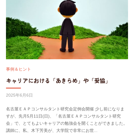
事例＆ヒント
キャリアにおける「あきらめ」や「妥協」
2025年6月6日
b
y
名古屋ＥＡＰコンサルタント研究会定例会開催 少し前になりま
w
すが、先月5月11日(日)、「名古屋ＥＡＰコンサルタント研究
o
会」で、とてもよいキャリアの勉強会を開くことができました。
r
講師に、私、木下芳美が、大学院で非常にお世...
k