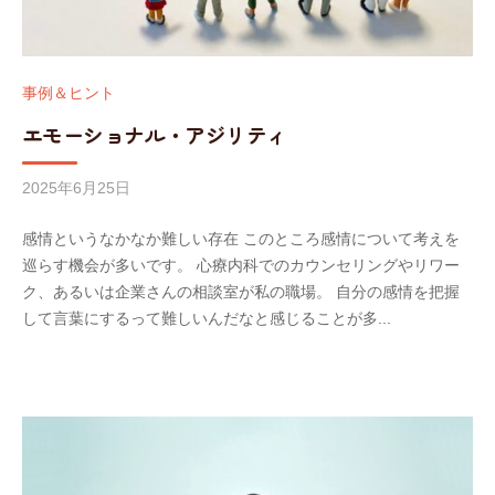
事例＆ヒント
エモーショナル・アジリティ
2025年6月25日
b
y
感情というなかなか難しい存在 このところ感情について考えを
w
巡らす機会が多いです。 心療内科でのカウンセリングやリワー
o
ク、あるいは企業さんの相談室が私の職場。 自分の感情を把握
r
して言葉にするって難しいんだなと感じることが多...
k
l
i
f
e