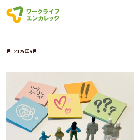
ワ
コ
ー
ン
ク
メ
ニ
テ
ラ
ュ
ワ
ー
ン
イ
ー
フ
ツ
・
ク
へ
月:
2025年6月
エ
ラ
ス
ン
キ
イ
カ
ッ
フ
レ
プ
・
ッ
エ
ジ
ン
カ
レ
ッ
ジ